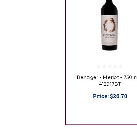
Benziger - Merlot - 750 m
412917BT
Price:
$26.70