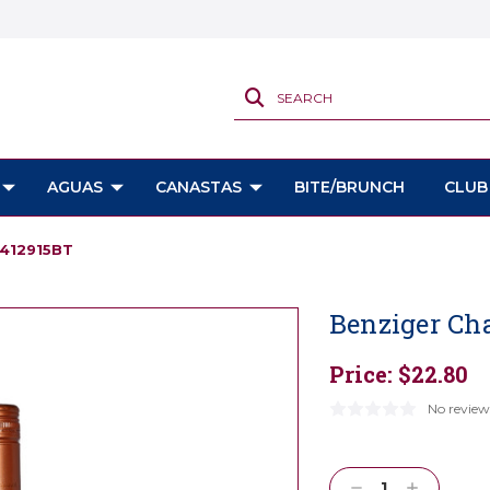
SEARCH
AGUAS
CANASTAS
BITE/BRUNCH
CLUB
 412915BT
Benziger Ch
Price:
$22.80
No review
Current
Stock:
Decrease
Increase