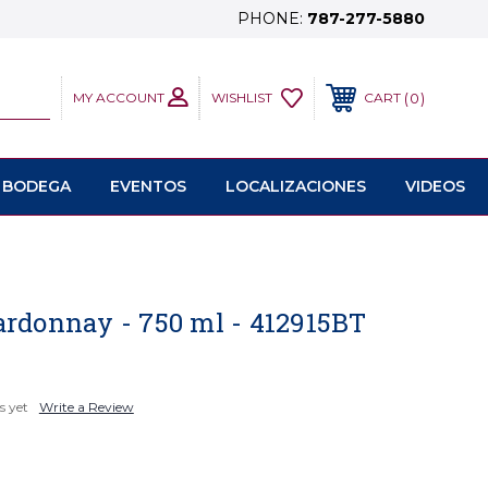
PHONE:
787-277-5880
MY ACCOUNT
0
WISHLIST
CART
 BODEGA
EVENTOS
LOCALIZACIONES
VIDEOS
ardonnay - 750 ml - 412915BT
s yet
Write a Review