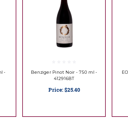
l -
Benziger Pinot Noir - 750 ml -
EO
412916BT
Price:
$25.40