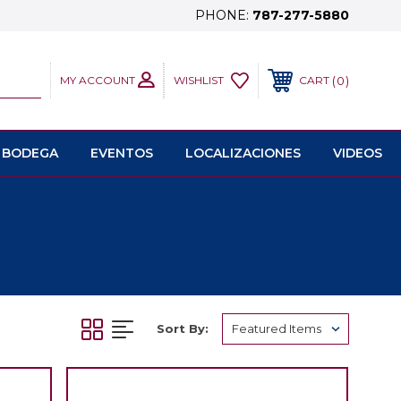
PHONE:
787-277-5880
MY ACCOUNT
0
WISHLIST
CART
 BODEGA
EVENTOS
LOCALIZACIONES
VIDEOS
Sort By: