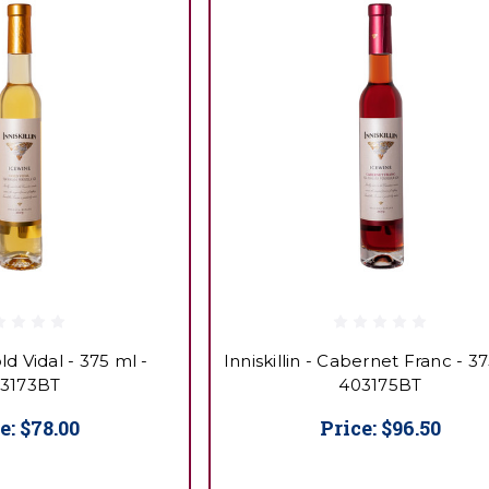
old Vidal - 375 ml -
Inniskillin - Cabernet Franc - 37
3173BT
403175BT
e:
$78.00
Price:
$96.50