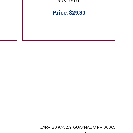
403178BT
Price:
$29.30
CARR. 20 KM. 2.4, GUAYNABO PR 00969