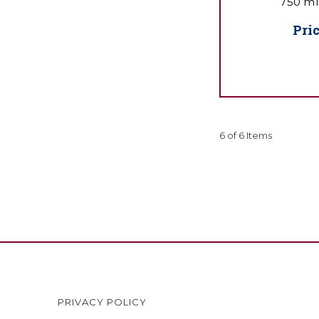
750 ml
Pri
6 of 6 Items
PRIVACY POLICY