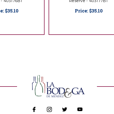
 - 403176BT
Reserve - 403177BT
ce:
$35.10
Price:
$35.10