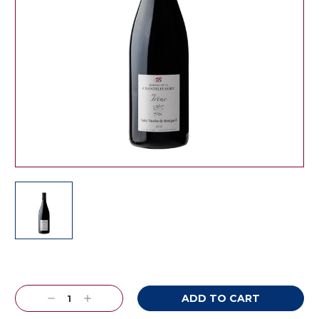
Current
Stock:
Decrease
Increase
Quantity:
Quantity: